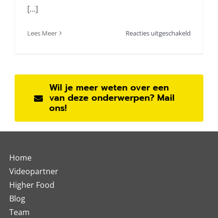
[…]
voor
Lees Meer
Reacties uitgeschakeld
Voedsel
is
emotie
Wil je meer weten over een
van deze onderwerpen? Mail
ons!
Home
Videopartner
Higher Food
Blog
Team