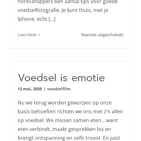
horecatoppers een aantal tips voor goede
voedselfotografie. Je kunt thuis, met je
Iphone, echt […]
voor
Lees Meer
Reacties uitgeschakeld
DIY
foodshoo
Voedsel is emotie
Voedsel is emotie
12 mei, 2020
|
voedselfilm
Nu we terug worden geworpen op onze
basis behoeften richten we ons met z’n allen
op voedsel. We missen samen eten… want
eten verbindt, maakt gesprekken los en
brengt ontspanning en zelfs troost. En juist