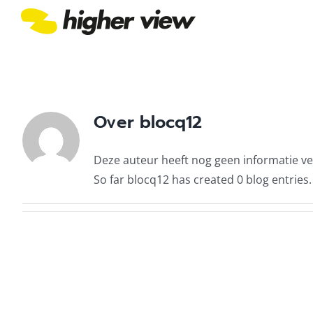
Skip
to
content
Over
blocq12
Deze auteur heeft nog geen informatie ve
So far blocq12 has created 0 blog entries.