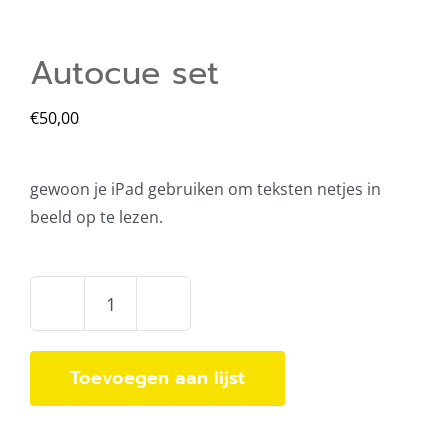
Autocue set
€
50,00
gewoon je iPad gebruiken om teksten netjes in
beeld op te lezen.
Autocue
set
aantal
Toevoegen aan lijst