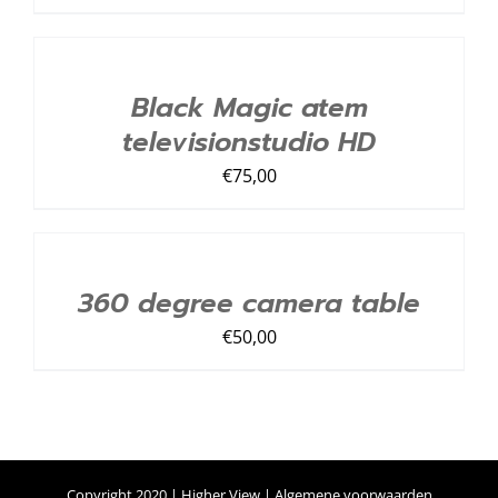
TOEVOEGEN
AAN
LIJST
/
Black Magic atem
DETAILS
televisionstudio HD
€
75,00
TOEVOEGEN
AAN
LIJST
/
360 degree camera table
DETAILS
€
50,00
Copyright 2020 | Higher View |
Algemene voorwaarden