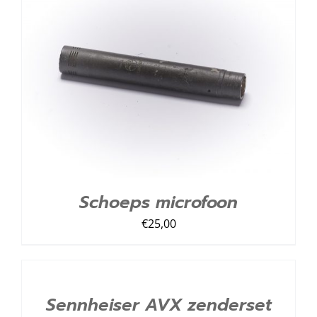
TOEVOEGEN AAN LIJST
/
DETAILS
Schoeps microfoon
€
25,00
TOEVOEGEN
AAN
LIJST
/
Sennheiser AVX zenderset
DETAILS